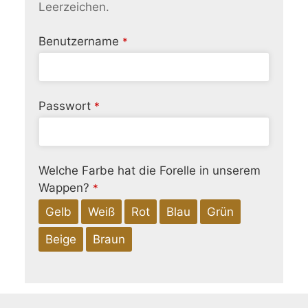
Leerzeichen.
Benutzername
*
Passwort
*
Email
Welche Farbe hat die Forelle in unserem
Address
Wappen?
*
*
Gelb
Weiß
Rot
Blau
Grün
Beige
Braun